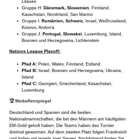
Litauen
Gruppe H:
Dänemark, Slowenien
, Finnland,
Kasachstan, Nordirland, San Marino
Gruppe I:
Rumänien, Schweiz
, Israel, Weißrussland,
Kosovo, Andorra
Gruppe J:
Portugal, Slowakei
, Luxemburg, Island,
Bosnien und Herzegowina, Lichtenstein
Nations League Playoff:
Pfad A:
Polen, Wales, Finnland, Estland
Pfad B:
Israel, Bosnien und Herzegowina, Ukraine,
Island
Pfad C:
Georgien, Griechenland, Kasachstan,
Luxemburg
🏆 Medaillenspiegel
Deutschland und Spanien sind die beiden
Nationalmannschaften, die bei den Männern am häufigsten
EM-Gold geholt haben. Die Teams haben das Turnier
dreimal gewonnen. Auf dem zweiten Platz folgen Frankreich
und Italien mit jeweils zwei Siegen. Nachfolgend finden Sie