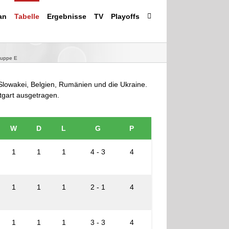
an
Tabelle
Ergebnisse
TV
Playoffs
ruppe E
Slowakei, Belgien, Rumänien und die Ukraine.
tgart ausgetragen.
W
D
L
G
P
1
1
1
4 - 3
4
1
1
1
2 - 1
4
1
1
1
3 - 3
4