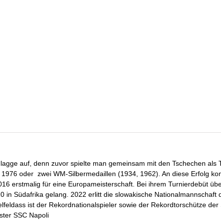
er Flagge auf, denn zuvor spielte man gemeinsam mit den Tschechen als 
l 1976 oder zwei WM-Silbermedaillen (1934, 1962). An diese Erfolg ko
 2016 erstmalig für eine Europameisterschaft. Bei ihrem Turnierdebüt ü
10 in Südafrika gelang. 2022 erlitt die slowakische Nationalmannschaf
lfeldass ist der Rekordnationalspieler sowie der Rekordtorschütze der 
ister SSC Napoli