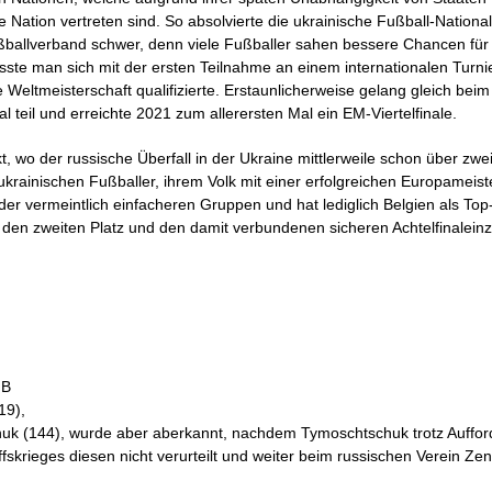
ge Nation vertreten sind. So absolvierte die ukrainische Fußball-Nationa
ßballverband schwer, denn viele Fußballer sahen bessere Chancen für
sste man sich mit der ersten Teilnahme an einem internationalen Turni
e Weltmeisterschaft qualifizierte. Erstaunlicherweise gelang gleich be
teil und erreichte 2021 zum allerersten Mal ein EM-Viertelfinale.
wo der russische Überfall in der Ukraine mittlerweile schon über zwei
ie ukrainischen Fußballer, ihrem Volk mit einer erfolgreichen Europame
er vermeintlich einfacheren Gruppen und hat lediglich Belgien als Top
den zweiten Platz und den damit verbundenen sicheren Achtelfinalein
 B
19),
chuk (144), wurde aber aberkannt, nachdem Tymoschtschuk trotz Auffo
skrieges diesen nicht verurteilt und weiter beim russischen Verein Zeni