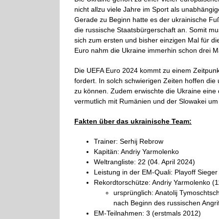
nicht allzu viele Jahre im Sport als unabhängi
Gerade zu Beginn hatte es der ukrainische Fu
die russische Staatsbürgerschaft an. Somit mu
sich zum ersten und bisher einzigen Mal für di
Euro nahm die Ukraine immerhin schon drei Mal 
Die UEFA Euro 2024 kommt zu einem Zeitpunkt, 
fordert. In solch schwierigen Zeiten hoffen d
zu können. Zudem erwischte die Ukraine eine d
vermutlich mit Rumänien und der Slowakei um 
Fakten über das ukrainische Team:
Trainer: Serhij Rebrow
Kapitän: Andriy Yarmolenko
Weltrangliste: 22 (04. April 2024)
Leistung in der EM-Quali: Playoff Sieger
Rekordtorschütze: Andriy Yarmolenko (1
ursprünglich: Anatolij Tymoschts
nach Beginn des russischen Angriff
EM-Teilnahmen: 3 (erstmals 2012)