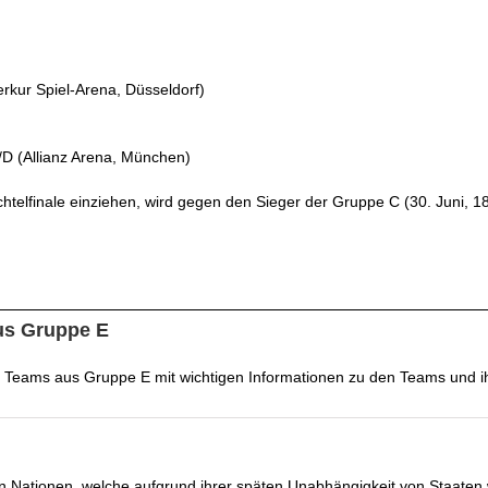
kur Spiel-Arena, Düsseldorf)
/D (Allianz Arena, München)
 Achtelfinale einziehen, wird gegen den Sieger der Gruppe C (30. Juni, 
us Gruppe E
n Teams aus Gruppe E mit wichtigen Informationen zu den Teams und ih
hen Nationen, welche aufgrund ihrer späten Unabhängigkeit von Staaten