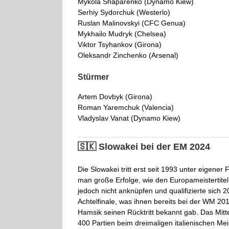
Mykola Shaparenko (Dynamo Kiew)
Serhiy Sydorchuk (Westerlo)
Ruslan Malinovskyi (CFC Genua)
Mykhailo Mudryk (Chelsea)
Viktor Tsyhankov (Girona)
Oleksandr Zinchenko (Arsenal)
Stürmer
Artem Dovbyk (Girona)
Roman Yaremchuk (Valencia)
Vladyslav Vanat (Dynamo Kiew)
🇸🇰 Slowakei bei der EM 2024
Die Slowakei tritt erst seit 1993 unter eigen
man große Erfolge, wie den Europameistertite
jedoch nicht anknüpfen und qualifizierte sich
Achtelfinale, was ihnen bereits bei der WM 20
Hamsik seinen Rücktritt bekannt gab. Das Mitte
400 Partien beim dreimaligen italienischen Me