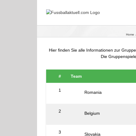
Skip
to
content
Home
Hier finden Sie alle Informationen zur Grup
Die Gruppenspiele
#
Team
1
Romania
2
Belgium
3
Slovakia