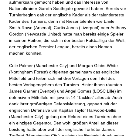
aufmerksam gemacht haben und das Interesse von
Nationaltrainer Gareth Southgate geweckt haben. Bereits vor
Turnierbeginn galt der englische Kader als der talentierteste
Kader des Turniers, denn mit Riesentalenten wie Emile
Smith-Rowe (Arsenal), Curtis Jones (Liverpool) oder Anthony
Gordon (Newcastle United) hatte man bereits einige Spieler
in seinen Reihen, die sich in der besten Fußballliga der Welt,
der englischen Premier League, bereits einen Namen
machen konnten.
Cole Palmer (Manchester City) und Morgan Gibbs-White
(Nottingham Forest) dirigierten gemeinsam das englische
Mittelfeld und teilen sich mit drei Vorlagen den Titel des
besten Vorlagengebers des Turniers. Hinter ihnen räumten
James Garner (Everton) und Angel Gomes (LOSC Lille) im
defensiven Mittelfeld mit jeweils 14 “Tackles” alles ab. Auch
dank ihrer großartigen Defensivleistung, gepaart mit der
englischen Defensive um Kapitän Taylor Harwood-Bellis
(Manchester City), gelang der Rekord eines Turniers ohne
ein einziges Gegentor. Den wohl größten Anteil an dieser
Leistung hatte aber wohl der englische Torhüter James
Trafford (Manchester City), welcher im Endspiel durch seine