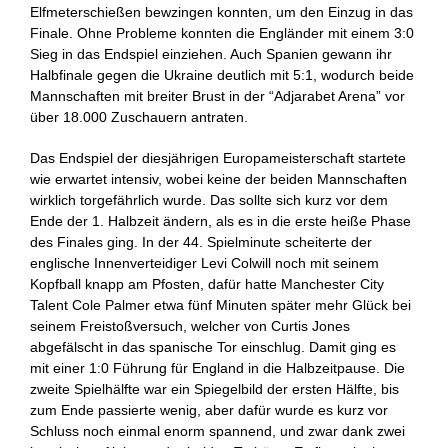
Elfmeterschießen bewzingen konnten, um den Einzug in das
Finale. Ohne Probleme konnten die Engländer mit einem 3:0
Sieg in das Endspiel einziehen. Auch Spanien gewann ihr
Halbfinale gegen die Ukraine deutlich mit 5:1, wodurch beide
Mannschaften mit breiter Brust in der “Adjarabet Arena” vor
über 18.000 Zuschauern antraten.
Das Endspiel der diesjährigen Europameisterschaft startete
wie erwartet intensiv, wobei keine der beiden Mannschaften
wirklich torgefährlich wurde. Das sollte sich kurz vor dem
Ende der 1. Halbzeit ändern, als es in die erste heiße Phase
des Finales ging. In der 44. Spielminute scheiterte der
englische Innenverteidiger Levi Colwill noch mit seinem
Kopfball knapp am Pfosten, dafür hatte Manchester City
Talent Cole Palmer etwa fünf Minuten später mehr Glück bei
seinem Freistoßversuch, welcher von Curtis Jones
abgefälscht in das spanische Tor einschlug. Damit ging es
mit einer 1:0 Führung für England in die Halbzeitpause. Die
zweite Spielhälfte war ein Spiegelbild der ersten Hälfte, bis
zum Ende passierte wenig, aber dafür wurde es kurz vor
Schluss noch einmal enorm spannend, und zwar dank zwei