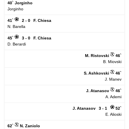
40`
Jorginho
Jorginho
41`
2 - 0
F. Chiesa
N. Barella
45`
3 - 0
F. Chiesa
D. Berardi
M. Ristovski
46`
B. Miovski
S. Ashkovski
46`
J. Manev
J. Atanasov
46`
A. Ademi
J. Atanasov
3 - 1
52`
E. Alioski
62`
N. Zaniolo