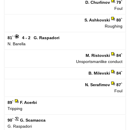
D. Churlinov
79`
Foul
S. Ashkovski
80`
Roughing
81`
4 - 2
G. Raspadori
N. Barella
M. Ristovski
84`
Unsportsmanlike conduct
B. Milevski
84`
N. Serafimov
87`
Foul
89`
F. Acerbi
Tripping
90`
G. Scamacca
G. Raspadori