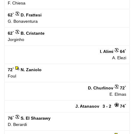
F. Chiesa
62`
D. Frattesi
G. Bonaventura
62`
B. Cristante
Jorginho
I. Alimi
64`
A. Elezi
72`
N. Zaniolo
Foul
D. Churlinov
72`
E. Elmas
J. Atanasov
3 - 2
74`
76`
S. El Shaarawy
D. Berardi