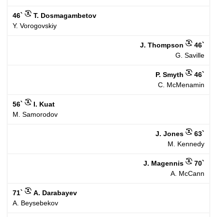
46`
T. Dosmagambetov
Y. Vorogovskiy
J. Thompson
46`
G. Saville
P. Smyth
46`
C. McMenamin
56`
I. Kuat
M. Samorodov
J. Jones
63`
M. Kennedy
J. Magennis
70`
A. McCann
71`
A. Darabayev
A. Beysebekov