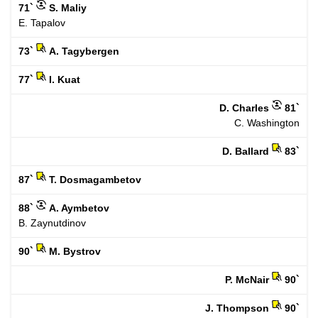
71`
S. Maliy
E. Tapalov
73`
A. Tagybergen
77`
I. Kuat
D. Charles
81`
C. Washington
D. Ballard
83`
87`
T. Dosmagambetov
88`
A. Aymbetov
B. Zaynutdinov
90`
M. Bystrov
P. McNair
90`
J. Thompson
90`