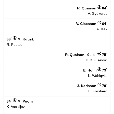
R. Quaison
64`
V. Gyokeres
V. Claesson
64`
A. Isak
69`
M. Kuusk
R. Peetson
R. Quaison
0 - 4
75`
D. Kulusevski
E. Holm
79`
L. Wahlqvist
J. Karlsson
79`
E. Forsberg
84`
M. Poom
K. Vassiljev