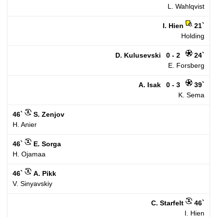
L. Wahlqvist
I. Hien
21`
Holding
D. Kulusevski
0 - 2
24`
E. Forsberg
A. Isak
0 - 3
39`
K. Sema
46`
S. Zenjov
H. Anier
46`
E. Sorga
H. Ojamaa
46`
A. Pikk
V. Sinyavskiy
C. Starfelt
46`
I. Hien