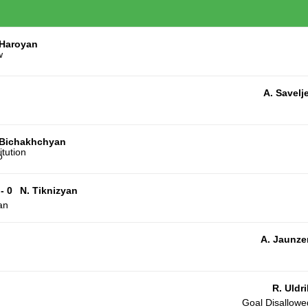
 Haroyan
A. Savelj
 Bichakhchyan
o
 - 0
N. Tiknizyan
an
A. Jaunz
R. Uldri
Goal Disallowed