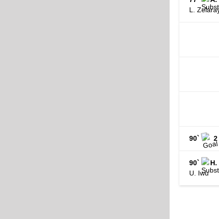
L. Zelara
90`
2
90`
H.
U. Iwu