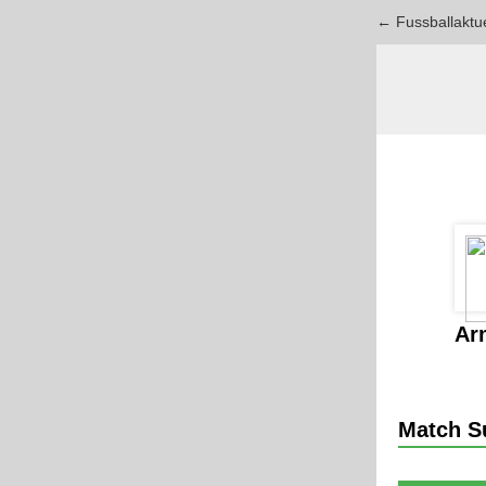
← Fussballaktu
Ar
Match 