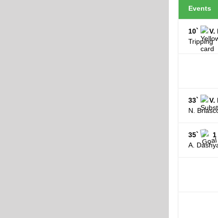
Events
10`
V.
Tripping
33`
V.
N. Briasc
35`
1
A. Dashy