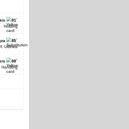
kis
81`
Holding
gza
85`
R. Uldrikis
ers
89`
Handling