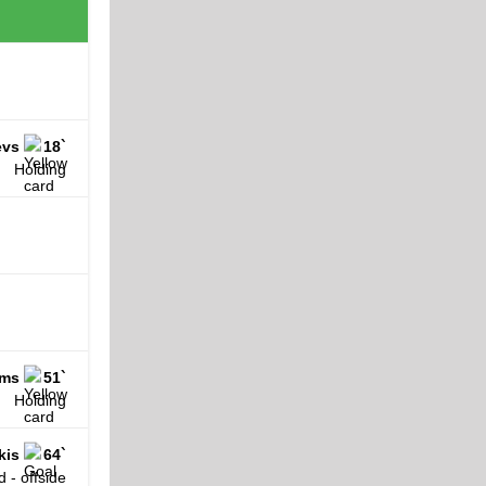
evs
18`
Holding
ems
51`
Holding
kis
64`
 - offside