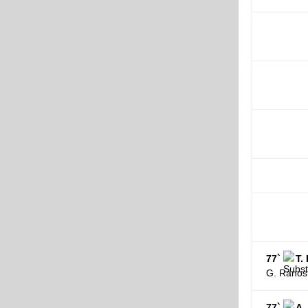
77`
T.
G. Ranos
77`
A.