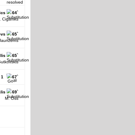
ics
64`
. Ciganiks
evs
65`
 Jaunzems
lis
65`
Gutkovskis
 1
67`
lis
69`
M. Oss