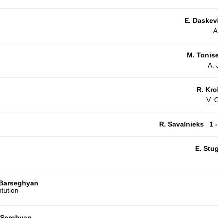
E. Daskev
A
M. Tonis
A.
R. Krol
V. 
R. Savalnieks
1 -
E. Stug
 Barseghyan
 Serobyan