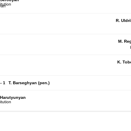
yan
R. Uldri
M. Re
K. Tob
 - 1
T. Barseghyan (pen.)
 Harutyunyan