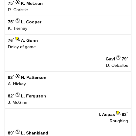
75`
K. McLean
R. Christie
75`
L. Cooper
K. Tierney
76`
A. Gunn
Delay of game
Gavi
79`
D. Ceballos
82`
N. Patterson
A. Hickey
82`
L. Ferguson
J. McGinn
I. Aspas
83`
Roughing
89`
L. Shankland