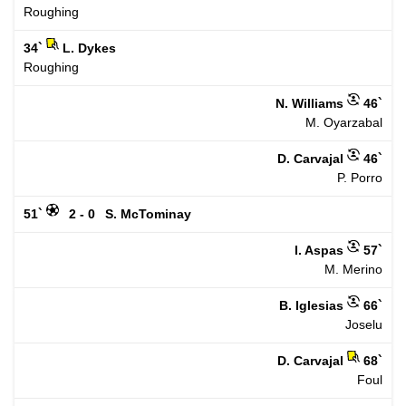
Roughing
34`
L. Dykes
Roughing
N. Williams
46`
M. Oyarzabal
D. Carvajal
46`
P. Porro
51`
2 - 0
S. McTominay
I. Aspas
57`
M. Merino
B. Iglesias
66`
Joselu
D. Carvajal
68`
Foul