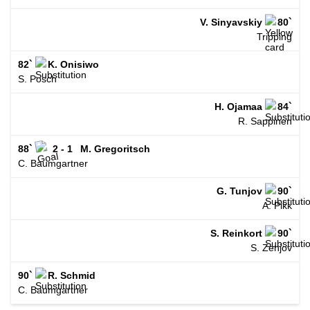
V. Sinyavskiy
80`
Tripping
82`
K. Onisiwo
S. Posch
H. Ojamaa
84`
R. Sappinen
88`
2 - 1
M. Gregoritsch
C. Baumgartner
G. Tunjov
90`
A. Pikk
S. Reinkort
90`
S. Zenjov
90`
R. Schmid
C. Baumgartner