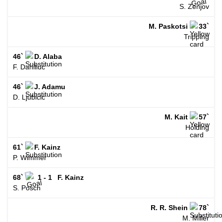
S. Zenjov
M. Paskotsi
33`
Tripping
46`
D. Alaba
F. Daniliuc
46`
J. Adamu
D. Ljubicic
M. Kait
57`
Holding
61`
F. Kainz
P. Wimmer
68`
1 - 1
F. Kainz
S. Posch
R. R. Shein
78`
M. Miller