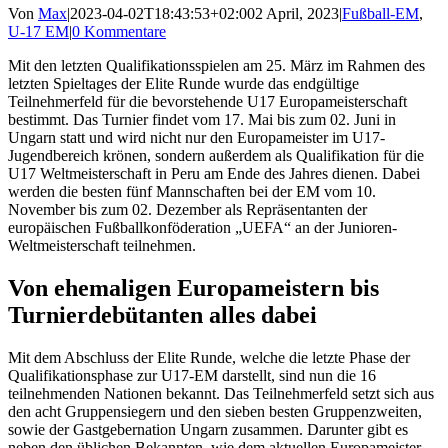
Von
Max
|
2023-04-02T18:43:53+02:00
2 April, 2023
|
Fußball-EM
,
U-17 EM
|
0 Kommentare
Mit den letzten Qualifikationsspielen am 25. März im Rahmen des
letzten Spieltages der Elite Runde wurde das endgültige
Teilnehmerfeld für die bevorstehende U17 Europameisterschaft
bestimmt. Das Turnier findet vom 17. Mai bis zum 02. Juni in
Ungarn statt und wird nicht nur den Europameister im U17-
Jugendbereich krönen, sondern außerdem als Qualifikation für die
U17 Weltmeisterschaft in Peru am Ende des Jahres dienen. Dabei
werden die besten fünf Mannschaften bei der EM vom 10.
November bis zum 02. Dezember als Repräsentanten der
europäischen Fußballkonföderation „UEFA“ an der Junioren-
Weltmeisterschaft teilnehmen.
Von ehemaligen Europameistern bis
Turnierdebütanten alles dabei
Mit dem Abschluss der Elite Runde, welche die letzte Phase der
Qualifikationsphase zur U17-EM darstellt, sind nun die 16
teilnehmenden Nationen bekannt. Das Teilnehmerfeld setzt sich aus
den acht Gruppensiegern und den sieben besten Gruppenzweiten,
sowie der Gastgebernation Ungarn zusammen. Darunter gibt es
neben den üblichen Bekannten, wie dem aktuellen Europameister