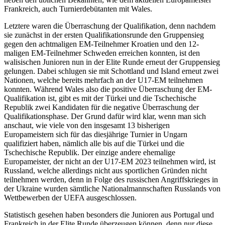
Frankreich, auch Turnierdebütanten mit Wales.
Letztere waren die Überraschung der Qualifikation, denn nachdem
sie zunächst in der ersten Qualifikationsrunde den Gruppensieg
gegen den achtmaligen EM-Teilnehmer Kroatien und den 12-
maligen EM-Teilnehmer Schweden erreichen konnten, ist den
walisischen Junioren nun in der Elite Runde erneut der Gruppensieg
gelungen. Dabei schlugen sie mit Schottland und Island erneut zwei
Nationen, welche bereits mehrfach an der U17-EM teilnehmen
konnten. Während Wales also die positive Überraschung der EM-
Qualifikation ist, gibt es mit der Türkei und die Tschechische
Republik zwei Kandidaten für die negative Überraschung der
Qualifikationsphase. Der Grund dafür wird klar, wenn man sich
anschaut, wie viele von den insgesamt 13 bisherigen
Europameistern sich für das diesjährige Turnier in Ungarn
qualifiziert haben, nämlich alle bis auf die Türkei und die
Tschechische Republik. Der einzige andere ehemalige
Europameister, der nicht an der U17-EM 2023 teilnehmen wird, ist
Russland, welche allerdings nicht aus sportlichen Gründen nicht
teilnehmen werden, denn in Folge des russischen Angriffskrieges in
der Ukraine wurden sämtliche Nationalmannschaften Russlands von
Wettbewerben der UEFA ausgeschlossen.
Statistisch gesehen haben besonders die Junioren aus Portugal und
Frankreich in der Elite Runde überzeugen können, denn nur diese