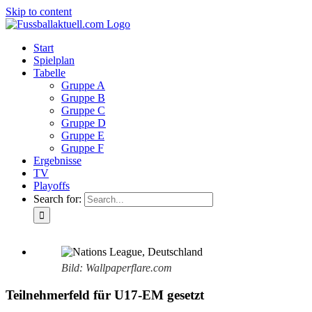
Skip to content
Start
Spielplan
Tabelle
Gruppe A
Gruppe B
Gruppe C
Gruppe D
Gruppe E
Gruppe F
Ergebnisse
TV
Playoffs
Search for:
Bild: Wallpaperflare.com
Teilnehmerfeld für U17-EM gesetzt