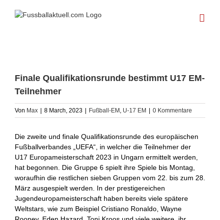
Skip
to
content
Finale Qualifikationsrunde bestimmt U17 EM-
Teilnehmer
Von
Max
|
8 March, 2023
|
Fußball-EM
,
U-17 EM
|
0 Kommentare
Die zweite und finale Qualifikationsrunde des europäischen
Fußballverbandes „UEFA“, in welcher die Teilnehmer der
U17 Europameisterschaft 2023 in Ungarn ermittelt werden,
hat begonnen. Die Gruppe 6 spielt ihre Spiele bis Montag,
woraufhin die restlichen sieben Gruppen vom 22. bis zum 28.
März ausgespielt werden. In der prestigereichen
Jugendeuropameisterschaft haben bereits viele spätere
Weltstars, wie zum Beispiel Cristiano Ronaldo, Wayne
Rooney, Eden Hazard, Toni Kroos und viele weitere, ihr